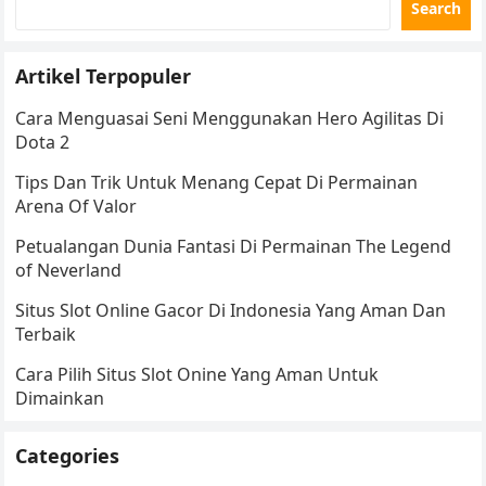
Search
Artikel Terpopuler
Cara Menguasai Seni Menggunakan Hero Agilitas Di
Dota 2
Tips Dan Trik Untuk Menang Cepat Di Permainan
Arena Of Valor
Petualangan Dunia Fantasi Di Permainan The Legend
of Neverland
Situs Slot Online Gacor Di Indonesia Yang Aman Dan
Terbaik
Cara Pilih Situs Slot Onine Yang Aman Untuk
Dimainkan
Categories