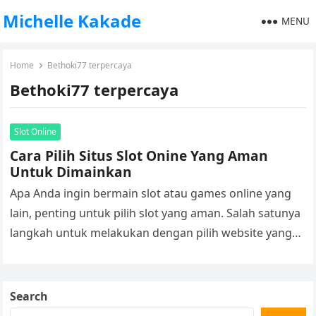
Michelle Kakade
MENU
Home
Bethoki77 terpercaya
Bethoki77 terpercaya
Slot Online
Cara Pilih Situs Slot Onine Yang Aman
Untuk Dimainkan
Apa Anda ingin bermain slot atau games online yang
lain, penting untuk pilih slot yang aman. Salah satunya
langkah untuk melakukan dengan pilih website yang
tawarkan batasan…
Search