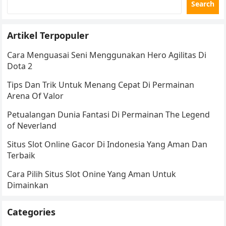
Search
Artikel Terpopuler
Cara Menguasai Seni Menggunakan Hero Agilitas Di
Dota 2
Tips Dan Trik Untuk Menang Cepat Di Permainan
Arena Of Valor
Petualangan Dunia Fantasi Di Permainan The Legend
of Neverland
Situs Slot Online Gacor Di Indonesia Yang Aman Dan
Terbaik
Cara Pilih Situs Slot Onine Yang Aman Untuk
Dimainkan
Categories