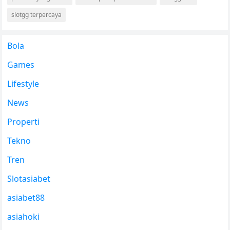
slotgg terpercaya
Bola
Games
Lifestyle
News
Properti
Tekno
Tren
Slotasiabet
asiabet88
asiahoki