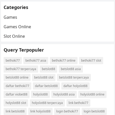
Categories
Games
Games Online
Slot Online
Query Terpopuler
bethoki77
bethoki77 asia
bethoki77 online
bethoki77 slot
bethoki77 terpercaya
betslot88
betslot88 asia
betslot88 online
betslot88 slot
betslot88 terpercaya
daftar bethoki77
daftar betslot88
daftar holyslot88
daftar viobet88
holyslot88
holyslot88 asia
holyslot88 online
holyslot88 slot
holyslot88 terpercaya
link bethoki77
link betslot88
link holyslot88
login bethoki77
login betslot88