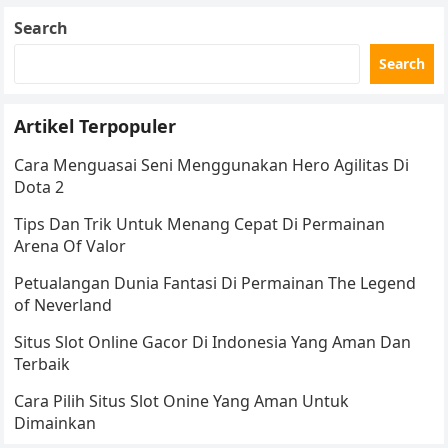
Search
Search
Artikel Terpopuler
Cara Menguasai Seni Menggunakan Hero Agilitas Di
Dota 2
Tips Dan Trik Untuk Menang Cepat Di Permainan
Arena Of Valor
Petualangan Dunia Fantasi Di Permainan The Legend
of Neverland
Situs Slot Online Gacor Di Indonesia Yang Aman Dan
Terbaik
Cara Pilih Situs Slot Onine Yang Aman Untuk
Dimainkan