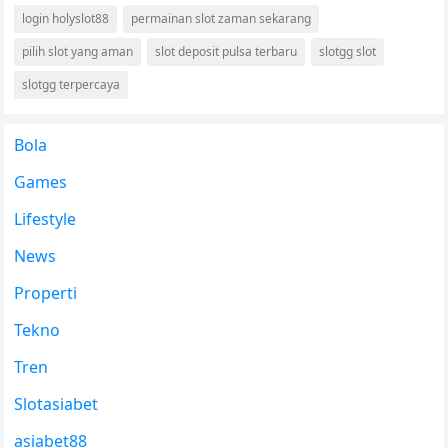
login holyslot88
permainan slot zaman sekarang
pilih slot yang aman
slot deposit pulsa terbaru
slotgg slot
slotgg terpercaya
Bola
Games
Lifestyle
News
Properti
Tekno
Tren
Slotasiabet
asiabet88